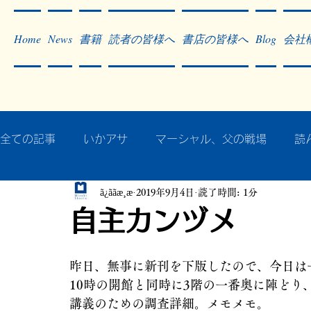
Home
News
書籍
読者の皆様へ
書店の皆様へ
Blog
会社
全ての記事
いかアサ
マーシャル、父の戦場
読
ã¿ããæ¸æ
2019年9月4日
読了時間: 1分
秘蔵写真200枚でたどるアジア・太平洋戦争
戦争
自主カンヅメ
作った本・作っている本
記事掲載・広告
病気
昨日、無事に新刊を下版したので、今日は
10時の開館と同時に3階の一番奥に陣ど
講義のための調査詳細。メモメモ。