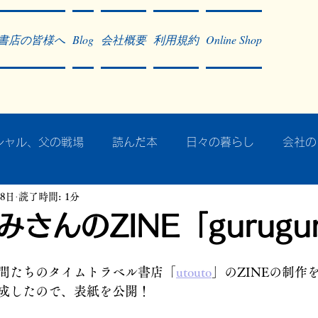
書店の皆様へ
Blog
会社概要
利用規約
Online Shop
シャル、父の戦場
読んだ本
日々の暮らし
会社の
月8日
読了時間: 1分
ア・太平洋戦争
戦争社会学研究
民族曼陀羅 中國大陸
さんのZINE「gurugu
記事掲載・広告
病気のこと
クリーム
往復書簡
間たちのタイムトラベル書店「
utouto
」のZINEの制作
成したので、表紙を公開！