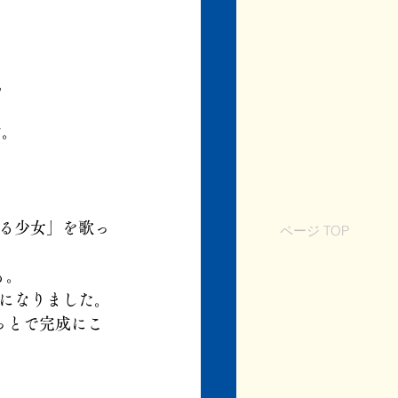
。
す。
る少女」を歌っ
ページ TOP
も。
になりました。
っとで完成にこ