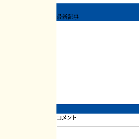
最新記事
1200件目、書いている本の
コメント
こと