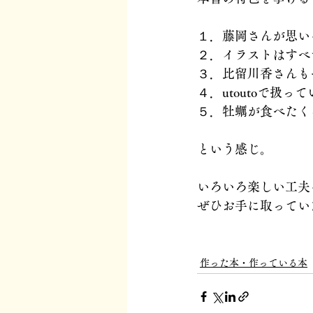
１．藤岡さんが思い
２．イラストはすべ
３．比留川香さんも
４．utoutoで扱
５．牡蠣が食べたく
という感じ。
いろいろ楽しい工夫
ぜひお手に取ってい
作った本・作っている本