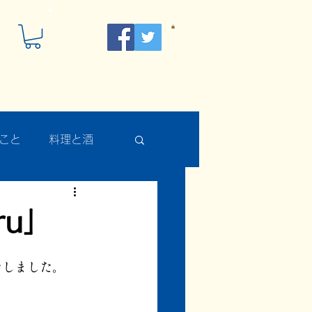
こと
料理と酒
ru」
をしました。