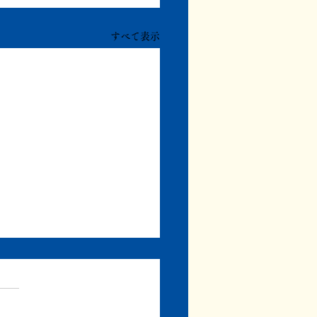
すべて表示
まず書き上げる
、みずき書林の通常の編集業
同時進行で、自分の本の執筆