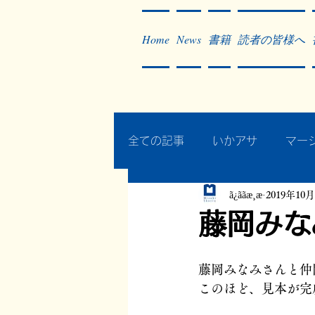
Home
News
書籍
読者の皆様へ
全ての記事
いかアサ
マー
ã¿ããæ¸æ
2019年10
秘蔵写真200枚でたどるアジ
藤岡みなみ
作った本・作っている本
藤岡みなみさんと仲
このほど、見本が完