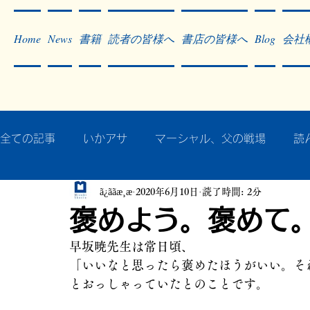
Home
News
書籍
読者の皆様へ
書店の皆様へ
Blog
会社
全ての記事
いかアサ
マーシャル、父の戦場
読
ã¿ããæ¸æ
2020年6月10日
読了時間: 2分
秘蔵写真200枚でたどるアジア・太平洋戦争
戦争
褒めよう。褒めて
早坂暁先生は常日頃、
作った本・作っている本
記事掲載・広告
病気
「いいなと思ったら褒めたほうがいい。そ
とおっしゃっていたとのことです。