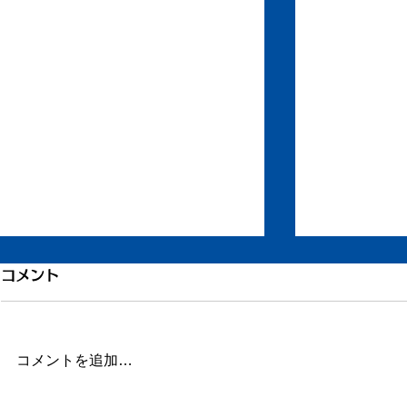
もう一度ちからを
引き続き倦
コメント
ずいぶん更新が滞りました。 ま
またしばらく
だ長い文章を書く余力がありませ
この数日、倦
ん。 ただ自宅に戻り、療養して
に明け方に高
コメントを追加…
います。 どうか見守ってくださ
とだけ参って
い。 ふたたび仕事をしたり、み
ういうときこ