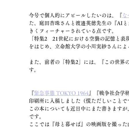
今号で個人的にアピールしたいのは、『
な
た、庭田杏珠さんと渡邉英徳先生の『AI
きくフィーチャーされている点です。
「特集2　21世紀における空襲の記憶と
をはじめ、立命館大学の小川実紗さんによ
また、前者の「特集2」には、『この世界
す。
『
緊急事態 TOKYO 1964
』『戦争社会学
印刷所に入稿しました（慌ただしいことで
この本についても近日中にまた書きますが
です。
ここでは『母と暮せば』の映画版を撮った