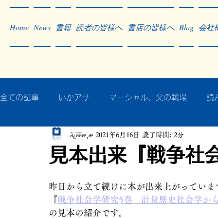
Home
News
書籍
読者の皆様へ
書店の皆様へ
Blog
会社
全ての記事
いかアサ
マーシャル、父の戦場
読
ã¿ããæ¸æ
2021年6月16日
読了時間: 2分
秘蔵写真200枚でたどるアジア・太平洋戦争
戦争
見本出来『戦争社
作った本・作っている本
記事掲載・広告
病気
昨日から立て続けに本が出来上がっていま
『
戦争社会学研究5巻　計量歴史社会学か
の見本の紹介です。