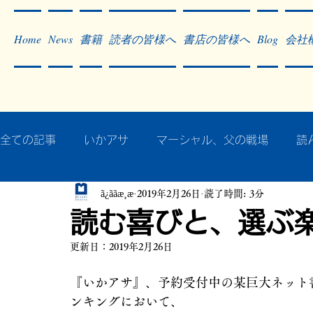
Home
News
書籍
読者の皆様へ
書店の皆様へ
Blog
会社
全ての記事
いかアサ
マーシャル、父の戦場
読
ã¿ããæ¸æ
2019年2月26日
読了時間: 3分
秘蔵写真200枚でたどるアジア・太平洋戦争
戦争
読む喜びと、選ぶ
更新日：
2019年2月26日
作った本・作っている本
記事掲載・広告
病気
『いかアサ』、予約受付中の某巨大ネット書
ンキングにおいて、