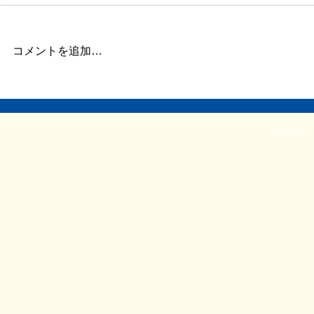
こと
このエントリーが1200件目とな
コメントを追加…
ります。 ここまで約5年間。
1825日が経過しました。 そのう
ちの1200日分ブログを書いたと
『わたしは
いうことになるので、やはり3日
の本
のうち2日書き続けた、という感
© 2018 by 
じでしょうか。 本当はもっと頻
繁に更新したかったけど、現実的
には2/3でも十分としなくて...