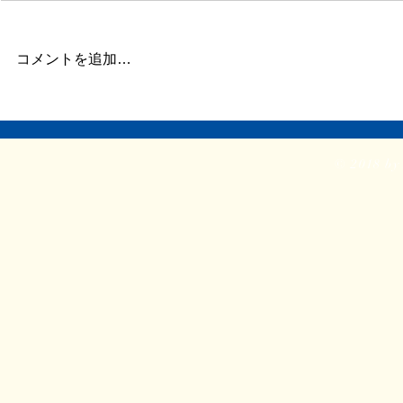
ずいぶん更新が滞りました。 ま
今日はデザイ
だ長い文章を書く余力がありませ
せ。 ①『戦
ん。 ただ自宅に戻り、療養して
号の装丁 ②
コメントを追加…
います。 どうか見守ってくださ
ト ③新企画
い。 ふたたび仕事をしたり、み
依頼。2時間
なと会ったりする力を取り戻せま
入る。 やは
すように。
前に進めるの
© 2018 by 
特に今回は思
がふたつあって