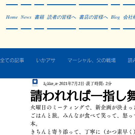
Home
News
書籍
読者の皆様へ
書店の皆様へ
Blog
会社
全ての記事
いかアサ
マーシャル、父の戦場
読
ã¿ããæ¸æ
2021年7月2日
読了時間: 2分
秘蔵写真200枚でたどるアジア・太平洋戦争
戦争
請われれば一指し
火曜日のミーティングで、新企画が決まっ
作った本・作っている本
記事掲載・広告
病気
ごはんと旅。みんなが食べて笑って、怒っ
本。
きちんと寄り添って、丁寧に（かつ素早く