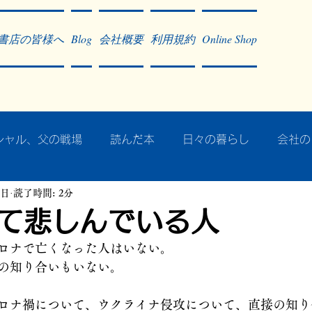
書店の皆様へ
Blog
会社概要
利用規約
Online Shop
シャル、父の戦場
読んだ本
日々の暮らし
会社の
8日
読了時間: 2分
ア・太平洋戦争
戦争社会学研究
民族曼陀羅 中國大陸
て悲しんでいる人
ロナで亡くなった人はいない。
記事掲載・広告
病気のこと
クリーム
往復書簡
の知り合いもいない。
ロナ禍について、ウクライナ侵攻について、直接の知り