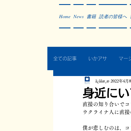
Home
News
書籍
読者の皆様へ
全ての記事
いかアサ
マー
ã¿ããæ¸æ
2022年4月
秘蔵写真200枚でたどるアジ
身近にい
直接の知り合いでコ
作った本・作っている本
ウクライナ人に直接
僕が悲しむのは、コ