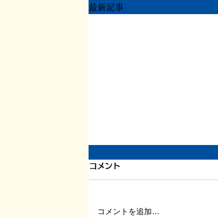
最新記事
もう一度ちからを
コメント
ずいぶん更新が滞りました。 ま
だ長い文章を書く余力がありませ
ん。 ただ自宅に戻り、療養して
コメントを追加…