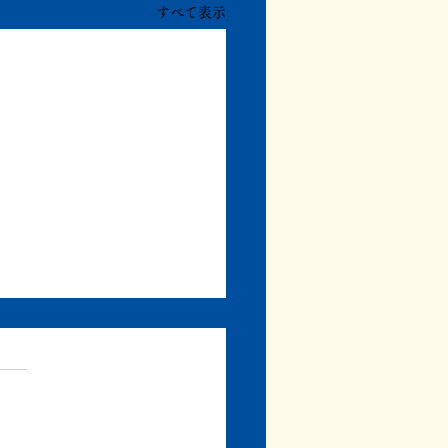
すべて表示
退院予定
退院予定でしたが、まだ病院
ます。 明日には退院予定で
 しかし体調は悪く、病状は