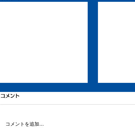
引き続き倦怠感
倦怠感が少
コメント
またしばらく更新が滞りました。
昨日今日くら
この数日、倦怠感があったり、急
が強く身体が
に明け方に高熱が出たり、ちょっ
じ。 ここの
コメントを追加…
とだけ参ってました。 本当はこ
ていたステロ