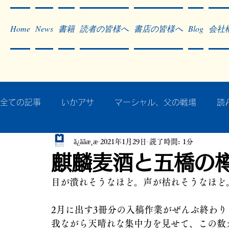
Home
News
書籍
読者の皆様へ
書店の皆様へ
Blog
会社
全ての記事
いかアサ
マーシャル、父の戦場
読
ã¿ããæ¸æ
2021年1月29日
読了時間: 1分
秘蔵写真200枚でたどるアジア・太平洋戦争
戦争
麒麟麦酒と五橋の
目が潰れそうなほど。声が枯れそうなほど
作った本・作っている本
記事掲載・広告
病気
2月に出す3冊分の入稿作業がぜんぶ終わり
我ながら天晴れな集中力を見せて、この数