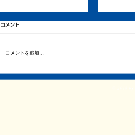
引き続き倦怠感
倦怠感が少
コメント
またしばらく更新が滞りました。
昨日今日くら
この数日、倦怠感があったり、急
が強く身体が
に明け方に高熱が出たり、ちょっ
じ。 ここの
コメントを追加…
とだけ参ってました。 本当はこ
ていたステロ
ういうときこそブログや日記を書
たので、その
くべきなのかもしれません。 体
か。 身体に
調がよくて比較的平穏に過ごせて
に欠ける状態
© 2018 by 
いるときだけでなく、ちょっと具
つらい。 ま
体が悪いときほど、書き残してお
ということで
く...
る時間...