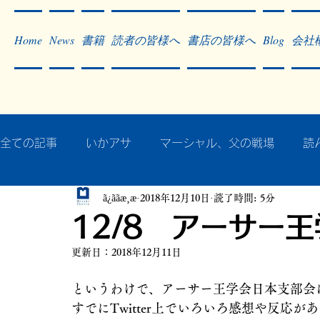
Home
News
書籍
読者の皆様へ
書店の皆様へ
Blog
会社
全ての記事
いかアサ
マーシャル、父の戦場
読
ã¿ããæ¸æ
2018年12月10日
読了時間: 5分
秘蔵写真200枚でたどるアジア・太平洋戦争
戦争
12/8 アーサー
更新日：
2018年12月11日
作った本・作っている本
記事掲載・広告
病気
というわけで、アーサー王学会日本支部会
すでにTwitter上でいろいろ感想や反応