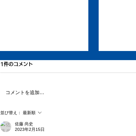
もう一度ちからを
退院してい
1件のコメント
ずいぶん更新が滞りました。 ま
昨日、退院し
だ長い文章を書く余力がありませ
す。 ただし
ん。 ただ自宅に戻り、療養して
ず、吐き気、
コメントを追加…
います。 どうか見守ってくださ
苦しんでいま
い。 ふたたび仕事をしたり、み
ちどれかひと
並び替え：
最新順
なと会ったりする力を取り戻せま
れるといいの
すように。
日も仕事を再
佐藤 尚史
再起動にはほ
2023年2月15日
で横になって