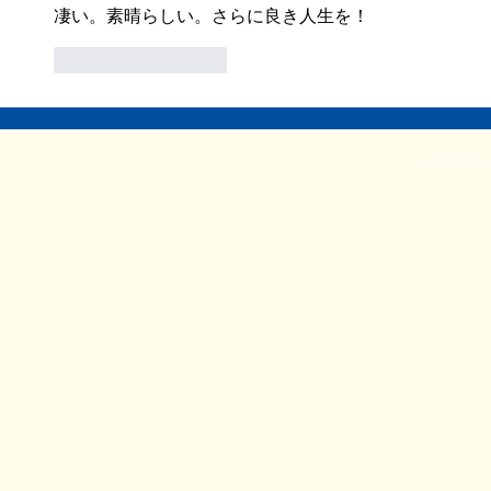
凄い。素晴らしい。さらに良き人生を！
ては...
いいね！
返信
© 2018 by 