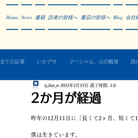
Home
News
書籍
読者の皆様へ
書店の皆様へ
Blog
会社
全ての記事
いかアサ
マーシャル、父の戦場
読
ã¿ããæ¸æ
2023年2月15日
読了時間: 1分
秘蔵写真200枚でたどるアジア・太平洋戦争
戦争
2か月が経過
作った本・作っている本
記事掲載・広告
病気
昨年の12月11日に「長くて2ヶ月、短く
僕は生きています。