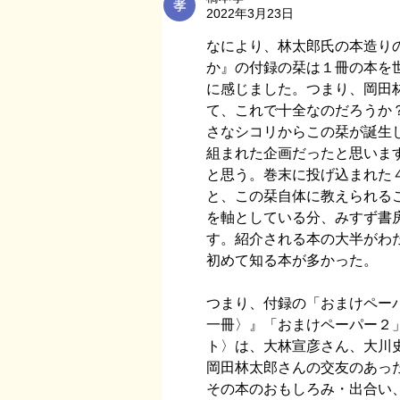
2022年3月23日
じでしょうか。 本当はもっと頻
繁に更新したかったけど、現実的
なにより、林太郎氏の本造り
には2/3でも十分としなくて...
か』の付録の栞は１冊の本を
に感じました。つまり、岡田
て、これで十全なのだろうか
さなシコリからこの栞が誕生
組まれた企画だったと思いま
と思う。巻末に投げ込まれた
と、この栞自体に教えられる
を軸としている分、みすず書
す。紹介される本の大半がわ
初めて知る本が多かった。
つまり、付録の「おまけペー
一冊〉』「おまけペーパー２
ト〉は、大林宣彦さん、大川
岡田林太郎さんの交友のあっ
その本のおもしろみ・出合い