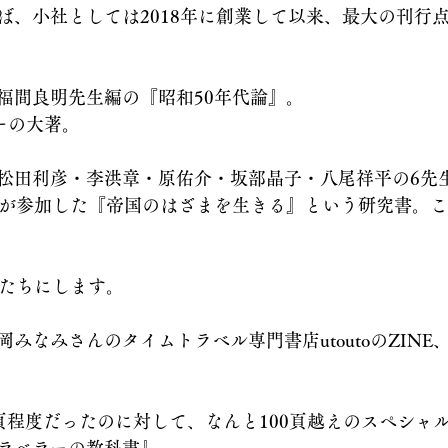
ば、小社としては2018年に創業して以来、最大の刊行
福間良明先生編の『昭和50年代論』。
ーの大著。
松田利彦・李洪章・原佑介・坂部晶子・八尾祥平の6先
者が参加した『帝国のはざまを生きる』という研究書。こ
かたちにします。
みなみさんのタイムトラベル専門書店utoutoのZINE
0頁程度だったのに対して、なんと100頁越えのスペシャ