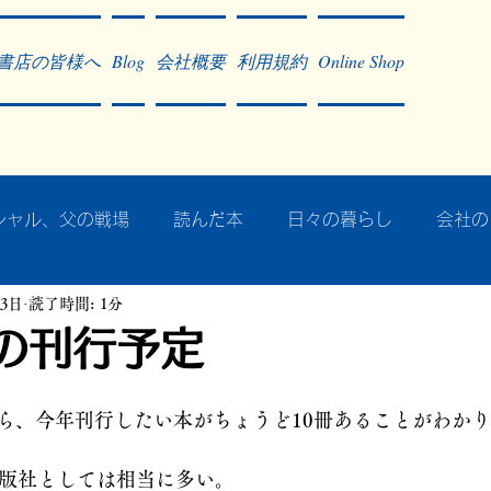
書店の皆様へ
Blog
会社概要
利用規約
Online Shop
シャル、父の戦場
読んだ本
日々の暮らし
会社の
23日
読了時間: 1分
ア・太平洋戦争
戦争社会学研究
民族曼陀羅 中國大陸
年の刊行予定
記事掲載・広告
病気のこと
クリーム
往復書簡
ら、今年刊行したい本がちょうど10冊あることがわか
出版社としては相当に多い。