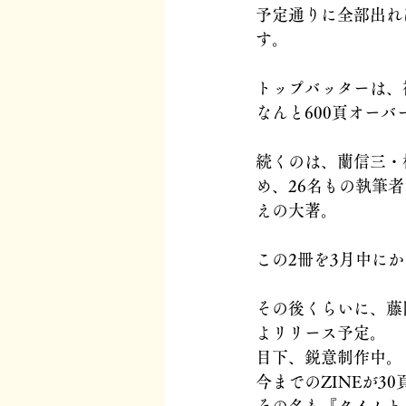
予定通りに全部出れ
す。
トップバッターは、
なんと600頁オーバ
続くのは、蘭信三・
め、26名もの執筆
えの大著。
この2冊を3月中に
その後くらいに、藤岡
よリリース予定。
目下、鋭意制作中。
今までのZINEが3