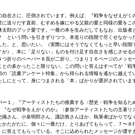
ます
分も
の自在さに、圧倒されています。例えば、『戦争をなぜえがく
世に送りだす直前、むすめを嫁にやる父親の愛と同様の愛をこ
林太郎のブック愛です。一冊の本を生みだしてもなお、出版者
？　という問いを引きずりつつ、本造りの段階で尽くせなかっ
した。と、思いたい。（実際にはそうでなくてもっと早い段階
すが）、本に「足りない」ものを付け足す自在さを感じさせる
４つ折りのペーパー８頁が二折り。つまり１６ページのメッセ
ことの多かったこと限りない。この問いと答えはすべてが「戦
房の「読書アンケート特集」から得られる情報を遙かに越えて
たしにとって、身につまされる「本」ばかりが選択されていま
パー１」『アーティストたちの推薦する〈歴史・戦争を知るた
」『なぜ戦争をえがくのか』〈参加アーティストたちの主著リ
史織さん、小泉明郎さん、諏訪敦さんほか、執筆者ばかりでな
たかたがたに、個々に一冊だけ、とりあげてもらって、７〜８
、に答えてもらっている。そこに込められたメッセージが濃す