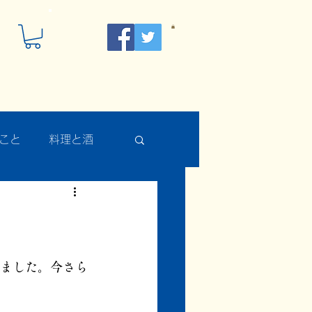
こと
料理と酒
りました。今さら