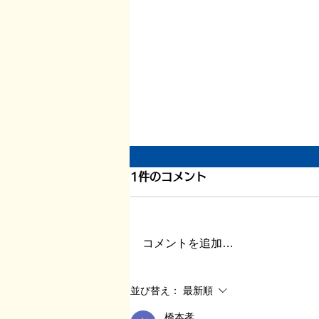
1200件目、書いている本の
1件のコメント
こと
このエントリーが1200件目とな
コメントを追加…
ります。 ここまで約5年間。
1825日が経過しました。 そのう
ちの1200日分ブログを書いたと
並び替え：
最新順
いうことになるので、やはり3日
橋本孝
のうち2日書き続けた、という感