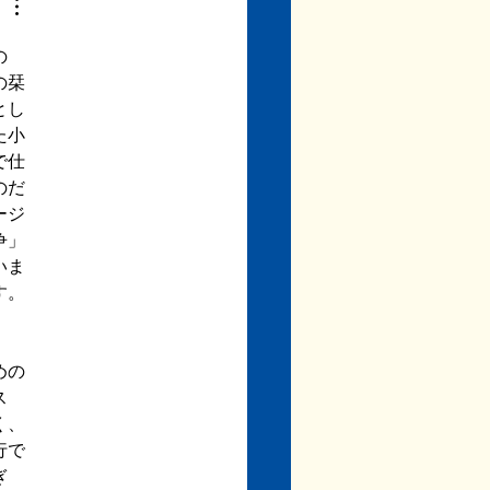
。大幅な書き換えが必要な部
出てくるかもしれません。...
の
の栞
とし
た小
で仕
のだ
ージ
争」
いま
す。
めの
ス
く、
行で
ぎ