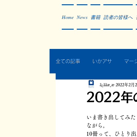
Home
News
書籍
読者の皆様へ
全ての記事
いかアサ
マー
ã¿ããæ¸æ
2022年2月
秘蔵写真200枚でたどるアジ
2022
作った本・作っている本
いま書き出してみた
ながら。
10冊って、ひとり