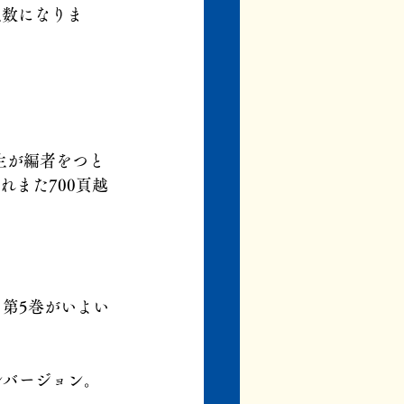
点数になりま
生が編者をつと
れまた700頁越
、第5巻がいよい
ルバージョン。