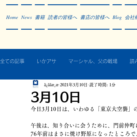
Home
News
書籍
読者の皆様へ
書店の皆様へ
Blog
会社
全ての記事
いかアサ
マーシャル、父の戦場
読
ã¿ããæ¸æ
2021年3月10日
読了時間: 1分
秘蔵写真200枚でたどるアジア・太平洋戦争
戦争
3月10日
今日3月10日は、いわゆる「東京大空襲」
作った本・作っている本
記事掲載・広告
病気
午後は、知り合いに会うために、門前仲町
76年前はまさに焼け野原になったところ