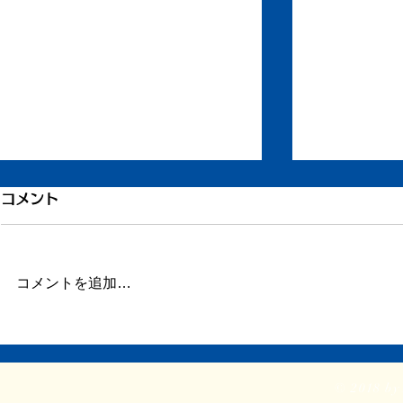
引き続き倦怠感
倦怠感が少
コメント
またしばらく更新が滞りました。
昨日今日くら
この数日、倦怠感があったり、急
が強く身体が
に明け方に高熱が出たり、ちょっ
じ。 ここの
コメントを追加…
とだけ参ってました。 本当はこ
ていたステロ
ういうときこそブログや日記を書
たので、その
くべきなのかもしれません。 体
か。 身体に
調がよくて比較的平穏に過ごせて
に欠ける状態
© 2018 by 
いるときだけでなく、ちょっと具
つらい。 ま