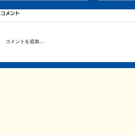
もう一度ちからを
引き続き倦
コメント
ずいぶん更新が滞りました。 ま
またしばらく
だ長い文章を書く余力がありませ
この数日、倦
ん。 ただ自宅に戻り、療養して
に明け方に高
コメントを追加…
います。 どうか見守ってくださ
とだけ参って
い。 ふたたび仕事をしたり、み
ういうときこ
なと会ったりする力を取り戻せま
くべきなのか
すように。
調がよくて比
© 2018 by 
いるときだけ
体が悪いとき
く...