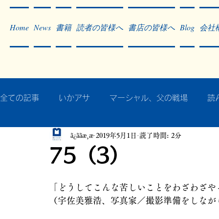
Home
News
書籍
読者の皆様へ
書店の皆様へ
Blog
会社
全ての記事
いかアサ
マーシャル、父の戦場
読
ã¿ããæ¸æ
2019年5月1日
読了時間: 2分
秘蔵写真200枚でたどるアジア・太平洋戦争
戦争
75（3）
作った本・作っている本
記事掲載・広告
病気
「どうしてこんな苦しいことをわざわざや
（宇佐美雅浩、写真家／撮影準備をしなが