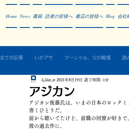
Home
News
書籍
読者の皆様へ
書店の皆様へ
Blog
会社
全ての記事
いかアサ
マーシャル、父の戦場
読
ã¿ããæ¸æ
2021年8月19日
読了時間: 1分
秘蔵写真200枚でたどるアジア・太平洋戦争
戦争
アジカン
アジカン後藤氏は、いまの日本のロックミ
作った本・作っている本
記事掲載・広告
病気
書くひとりだ。
前から聴いてたけど、前職の同僚が好きで
彼の過去作に、