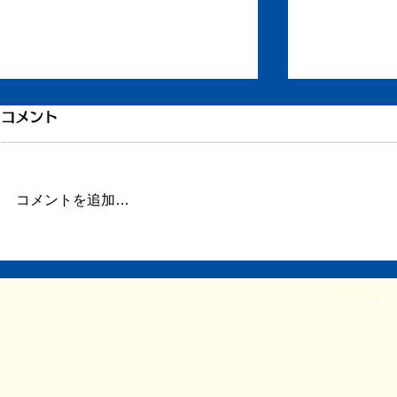
岡田林太郎についてのお知ら
もう一度ち
コメント
せ
ずいぶん更新
だ長い文章を
岡田林太郎の妻です。 いつもこ
ん。 ただ自
コメントを追加…
のBlogを楽しみにしてくださり、
います。 ど
ありがとうございます。 かねて
い。 ふたた
から病気療養中でした岡田林太郎
なと会ったり
が、去る7月3日の3：00ごろ自宅
すように。
で息をひきとりました。 享年45
© 2018 by 
歳でした。 一般的にみれば、早
すぎる死といわざるをえませ
ん。...