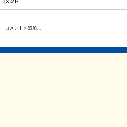
引き続き倦怠感
倦怠感が少
コメント
またしばらく更新が滞りました。
昨日今日くら
この数日、倦怠感があったり、急
が強く身体が
に明け方に高熱が出たり、ちょっ
じ。 ここの
コメントを追加…
とだけ参ってました。 本当はこ
ていたステロ
ういうときこそブログや日記を書
たので、その
くべきなのかもしれません。 体
か。 身体に
調がよくて比較的平穏に過ごせて
に欠ける状態
© 2018 by 
いるときだけでなく、ちょっと具
つらい。 ま
体が悪いときほど、書き残してお
ということで
く...
る時間...