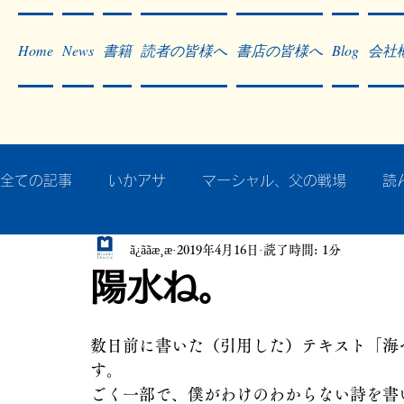
Home
News
書籍
読者の皆様へ
書店の皆様へ
Blog
会社
全ての記事
いかアサ
マーシャル、父の戦場
読
ã¿ããæ¸æ
2019年4月16日
読了時間: 1分
秘蔵写真200枚でたどるアジア・太平洋戦争
戦争
陽水ね。
作った本・作っている本
記事掲載・広告
病気
数日前に書いた（引用した）テキスト「海
す。
ごく一部で、僕がわけのわからない詩を書