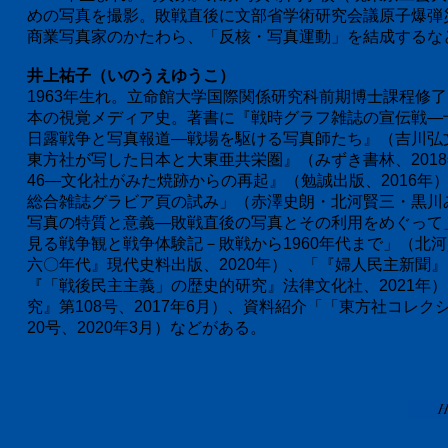
めの写真を撮影。敗戦直後に文部省学術研究会議原子爆弾
商業写真家のかたわら、「反核・写真運動」を結成するなど
井上祐子（いのうえゆうこ）
1963年生れ。立命館大学国際関係研究科前期博士課程修
本の視覚メディア史。著書に『戦時グラフ雑誌の宣伝戦―十
日露戦争と写真報道―戦場を駆ける写真師たち』（吉川弘文
東方社が写した日本と大東亜共栄圏』（みずき書林、2018
46―文化社がみた焼跡からの再起』（勉誠出版、2016
総合雑誌グラビア頁の試み」（赤澤史朗・北河賢三・黒川み
写真の特質と意義―敗戦直後の写真とその利用をめぐって」
見る戦争観と戦争体験記－敗戦から1960年代まで」（北
六〇年代』現代史料出版、2020年）、「『婦人民主新聞
『「戦後民主主義」の歴史的研究』法律文化社、2021年
究』第108号、2017年6月）、資料紹介「「東方社コレクショ
20号、2020年3月）などがある。
H