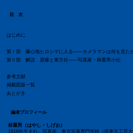
目 次
はじめに
第Ⅰ部 爆心地ヒロシマに入る――カメラマンは何を見た
第Ⅱ部 解説 原爆と東方社――写真家・林重男小伝
参考文献
掲載図版一覧
あとがき
編者プロフィール
林重男（はやし・しげお）
1918年生まれ。写真家。東京写真専門学校（現東京工芸