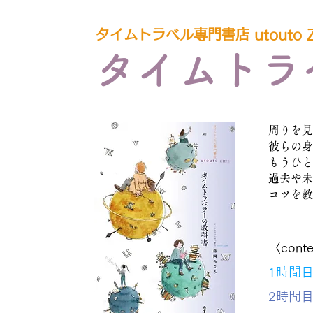
タイムトラベル専門書店 utouto Z
タイムトラ
周りを見
彼らの身
もうひと
過去や未
コツを教
〈cont
1時間
2時間