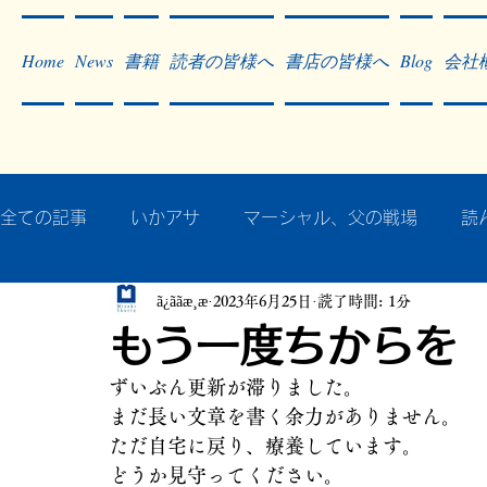
Home
News
書籍
読者の皆様へ
書店の皆様へ
Blog
会社
全ての記事
いかアサ
マーシャル、父の戦場
読
ã¿ããæ¸æ
2023年6月25日
読了時間: 1分
秘蔵写真200枚でたどるアジア・太平洋戦争
戦争
もう一度ちからを
ずいぶん更新が滞りました。
作った本・作っている本
記事掲載・広告
病気
まだ長い文章を書く余力がありません。
ただ自宅に戻り、療養しています。
どうか見守ってください。