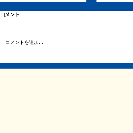
退院しています
明日退院予
コメント
昨日、退院して自宅に戻っていま
今日退院予定
す。 ただし体調は万全とはいか
にいます。 
ず、吐き気、お腹の張り、高熱に
す。 しかし
コメントを追加…
苦しんでいます。 せめてそのう
一歩悪くなっ
ちどれかひとつだけでも治ってく
ます。 吐き
れるといいのですが。 昨日も今
性的にあり、
日も仕事を再開するなど本格的な
かに鼻とお腹
© 2018 by 
再起動にはほど遠く、ただベッド
いるから、見
で横になっていただけです。焦っ
しいと思いま
ては...
人は...