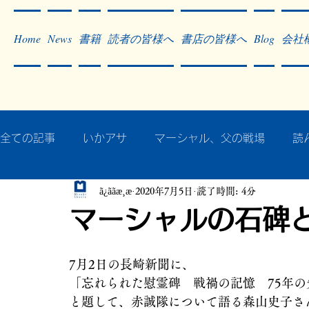
Home
News
書籍
読者の皆様へ
書店の皆様へ
Blog
会社
全ての記事
いかアサ
マーシャル、父の戦場
読
ã¿ããæ¸æ
2020年7月5日
読了時間: 4分
秘蔵写真200枚でたどるアジア・太平洋戦争
戦争
マーシャルの石碑
作った本・作っている本
記事掲載・広告
病気
7月2日の長崎新聞に、
「忘れられた慰霊碑　戦禍の記憶　75年の
と題して、赤誠隊について語る森山史子さ