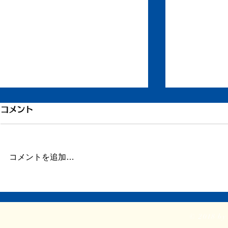
コメント
冨五郎忌
コメントを追加…
大川さんと一谷さんのクロス
トーク
© 2018 by 