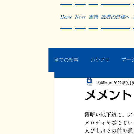
Home
News
書籍
読者の皆様へ
全ての記事
いかアサ
マー
ã¿ããæ¸æ
2022年9月
秘蔵写真200枚でたどるアジ
メメント
作った本・作っている本
薄暗い地下道で、ア
メロディを奏でてい
人びとはその前を通