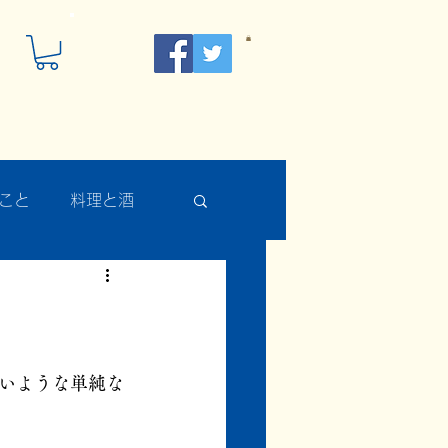
こと
料理と酒
いような単純な