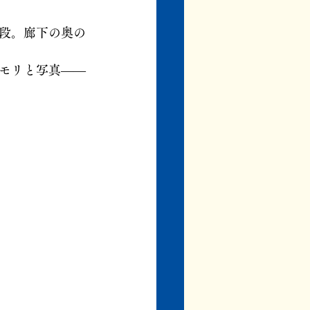
段。廊下の奥の
モリと写真――