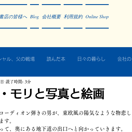
書店の皆様へ
Blog
会社概要
利用規約
Online Shop
シャル、父の戦場
読んだ本
日々の暮らし
会社の
9日
読了時間: 3分
ア・太平洋戦争
戦争社会学研究
民族曼陀羅 中國大陸
・モリと写真と絵画
記事掲載・広告
病気のこと
クリーム
往復書簡
コーディオン弾きの男が、東欧風の陽気なような物悲し
ます。
って、奥にある地下道の出口へと向かっていきます。