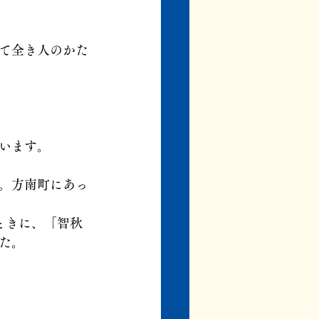
て全き人のかた
います。
。方南町にあっ
ときに、「智秋
た。