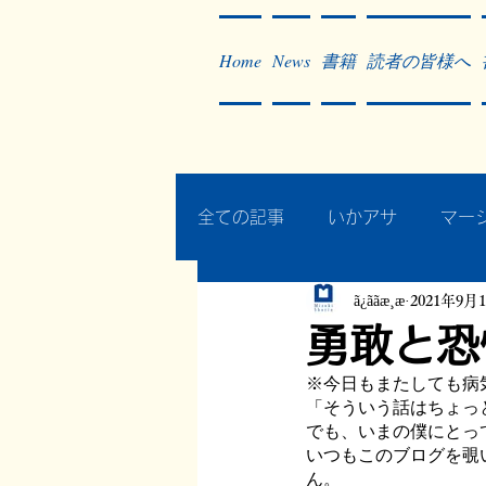
Home
News
書籍
読者の皆様へ
全ての記事
いかアサ
マー
ã¿ããæ¸æ
2021年9月
秘蔵写真200枚でたどるアジ
勇敢と恐
※今日もまたしても病
作った本・作っている本
「そういう話はちょっ
でも、いまの僕にとっ
いつもこのブログを覗
ん。