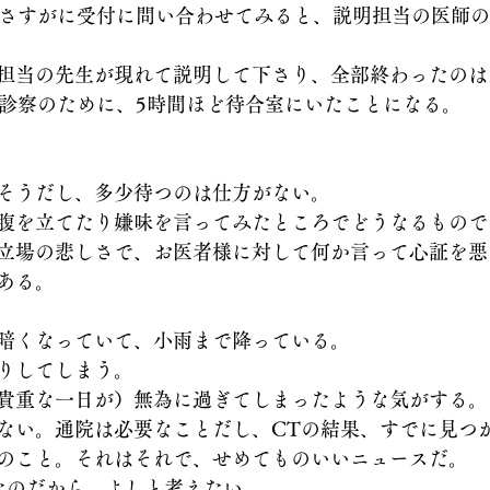
でさすがに受付に問い合わせてみると、説明担当の医師
担当の先生が現れて説明して下さり、全部終わったのは
の診察のために、5時間ほど待合室にいたことになる。
そうだし、多少待つのは仕方がない。
腹を立てたり嫌味を言ってみたところでどうなるもので
立場の悲しさで、お医者様に対して何か言って心証を悪
ある。
暗くなっていて、小雨まで降っている。
りしてしまう。
貴重な一日が）無為に過ぎてしまったような気がする。
ない。通院は必要なことだし、CTの結果、すでに見つ
のこと。それはそれで、せめてものいいニュースだ。
たのだから、よしと考えたい。