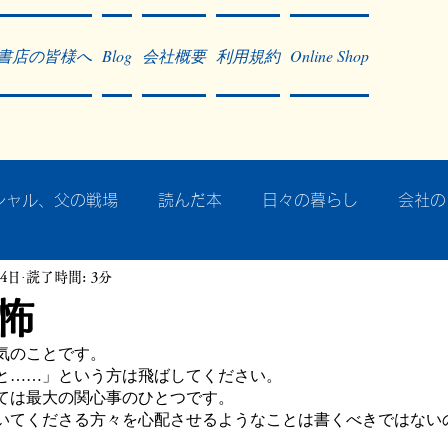
書店の皆様へ
Blog
会社概要
利用規約
Online Shop
シャル、父の戦場
読んだ本
日々の暮らし
会社の
14日
読了時間: 3分
ア・太平洋戦争
戦争社会学研究
民族曼陀羅 中國大陸
怖
気のことです。
記事掲載・広告
病気のこと
クリーム
往復書簡
と……」という方は飛ばしてください。
ては最大の関心事のひとつです。
いてくださる方々を心配させるようなことは書くべきではない