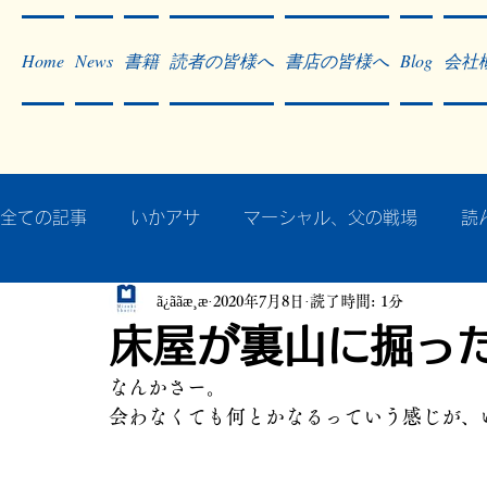
Home
News
書籍
読者の皆様へ
書店の皆様へ
Blog
会社
全ての記事
いかアサ
マーシャル、父の戦場
読
ã¿ããæ¸æ
2020年7月8日
読了時間: 1分
秘蔵写真200枚でたどるアジア・太平洋戦争
戦争
床屋が裏山に掘っ
なんかさー。
作った本・作っている本
記事掲載・広告
病気
会わなくても何とかなるっていう感じが、