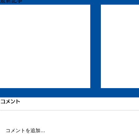
最新記事
岡田林太郎についてのお知ら
もう一度ち
コメント
せ
ずいぶん更新
だ長い文章を
岡田林太郎の妻です。 いつもこ
ん。 ただ自
コメントを追加…
のBlogを楽しみにしてくださり、
います。 ど