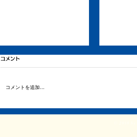
引き続き倦怠感
倦怠感が少
コメント
またしばらく更新が滞りました。
昨日今日くら
この数日、倦怠感があったり、急
が強く身体が
に明け方に高熱が出たり、ちょっ
じ。 ここの
コメントを追加…
とだけ参ってました。 本当はこ
ていたステロ
ういうときこそブログや日記を書
たので、その
くべきなのかもしれません。 体
か。 身体に
調がよくて比較的平穏に過ごせて
に欠ける状態
© 2018 by 
いるときだけでなく、ちょっと具
つらい。 ま
体が悪いときほど、書き残してお
ということで