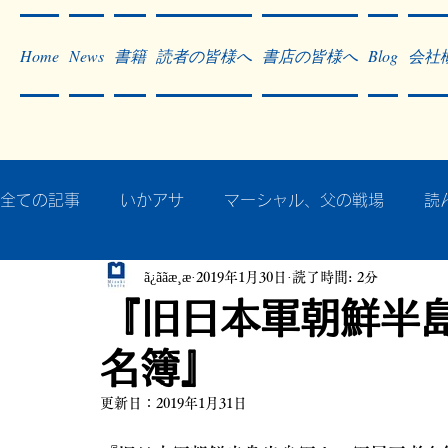
Home
News
書籍
読者の皆様へ
書店の皆様へ
Blog
会社
全ての記事
いかアサ
マーシャル、父の戦場
読
ã¿ããæ¸æ
2019年1月30日
読了時間: 2分
秘蔵写真200枚でたどるアジア・太平洋戦争
戦争
『旧日本軍朝鮮半
名簿』
作った本・作っている本
記事掲載・広告
病気
更新日：
2019年1月31日