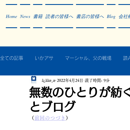
Home
News
書籍
読者の皆様へ
書店の皆様へ
Blog
会社
全ての記事
いかアサ
マーシャル、父の戦場
読
ã¿ããæ¸æ
2022年4月24日
読了時間: 9分
秘蔵写真200枚でたどるアジア・太平洋戦争
戦争
無数のひとりが紡
とブログ
作った本・作っている本
記事掲載・広告
病気
（
前回のつづき
）