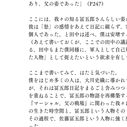
あり、父の姿であった」（P247）
ここには、我々の知る冨五郎さんらしい姿
彼は「怒」の感情をあえて日記に綴らず、
個人であった。と田中は述べ、僕は安堵す
（あえて書いておくが、ここでの田中の議
る。田中もまた僕同様に、軍人として自己
た人物」として捉えたいという欲求を有し
ここまで書いてみて、はたと気づいた。
僕をはじめ多くの人は、大川史織に導かれ
が、それは冨五郎日記をまるごと含みつつ
を重ねることで、冨五郎の物語を再構築す
『マーシャル、父の戦場』に関わった我々
の生きた時空間と、冨五郎という人物その
その過程で、佐藤冨五郎という人物に強く
った。