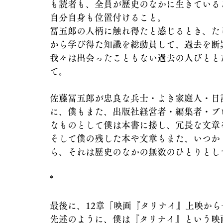
も読者も、全員が歴史のなかに生きている
自分自身も位置付けること。
冨五郎の人柄に触れ得たと感じるとき、た
から学び得た知識を総動員して、過去を断
我々は出会ったこともない過去の人びとと
て。
佐藤冨五郎が忠良な兵士・よき家庭人・日
に、僕もまた、出版社経営者・編集者・ブ
なものとして僕は本書に接し、冗長な文章
そして僕の残した本や文章もまた、いつか
ら、それは歴史のなかの無数のひとりとし
*
最後に、12章「映画『タリナイ』上映か
先述のように、僕は『タリナイ』という映