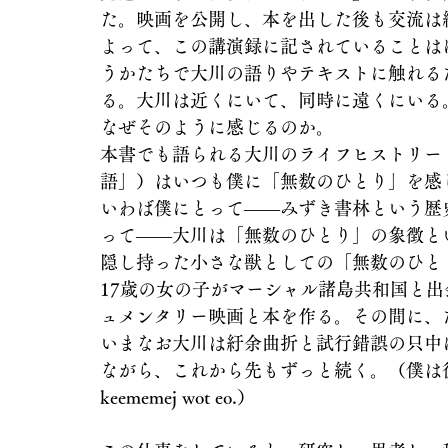
た。映画を公開し、本を出した後も交流は
よって、この講演録に記されていることは
うかたちで大川の語りやテキストに触れる
る。大川は近くにいて、同時に遠くにいる
なぜそのように感じるのか。
本書でも語られる大川のライフヒストリー
語」）はいつも僕に「無数のひとり」を感
いわば僕にとって――みずき書林という歴
って――大川は「無数のひとり」の象徴と
隠し持った小さな獣としての「無数のひと
17歳の女の子がマーシャル諸島共和国と
ュメンタリー映画と本を作る。その間に、
いまなお大川は紆余曲折と試行錯誤の只中
ながら、これから先もずっと続く。（僕は
keememej wot eo.）