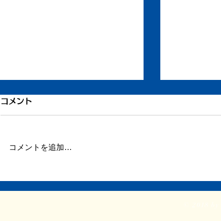
引き続き倦怠感
倦怠感が少
コメント
またしばらく更新が滞りました。
昨日今日くら
この数日、倦怠感があったり、急
が強く身体が
に明け方に高熱が出たり、ちょっ
じ。 ここの
コメントを追加…
とだけ参ってました。 本当はこ
ていたステロ
ういうときこそブログや日記を書
たので、その
くべきなのかもしれません。 体
か。 身体に
調がよくて比較的平穏に過ごせて
に欠ける状態
© 2018 by 
いるときだけでなく、ちょっと具
つらい。 ま
体が悪いときほど、書き残してお
ということで