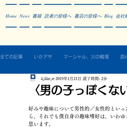
Home
News
書籍
読者の皆様へ
書店の皆様へ
Blog
会社
全ての記事
いかアサ
マーシャル、父の戦場
読
ã¿ããæ¸æ
2019年1月21日
読了時間: 2分
秘蔵写真200枚でたどるアジア・太平洋戦争
戦争
〈男の子っぽくな
作った本・作っている本
記事掲載・広告
病気
好みや趣味について男性的／女性的といっ
ら、それでも僕自身の趣味嗜好は、いわゆ
思います。