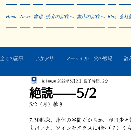
Home
News
書籍
読者の皆様へ
書店の皆様へ
Blog
会社
全ての記事
いかアサ
マーシャル、父の戦場
読
ã¿ããæ¸æ
2022年5月2日
読了時間: 2分
秘蔵写真200枚でたどるアジア・太平洋戦争
戦争
絶読――5/2
5/2（月）曇り
作った本・作っている本
記事掲載・広告
病気
7:30起床。連休の谷間だからか、昨日少
とはいえ、ワインをグラスに4杯（？）く