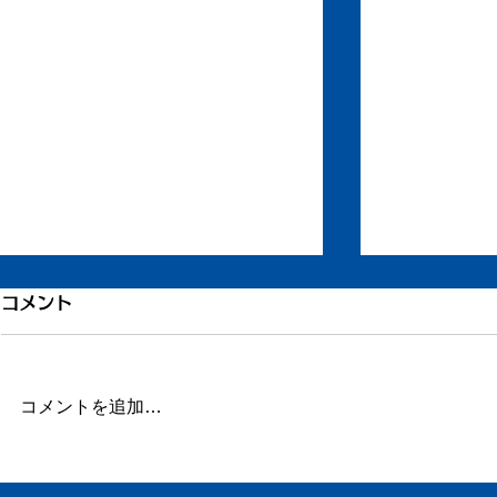
引き続き倦怠感
倦怠感が少
コメント
またしばらく更新が滞りました。
昨日今日くら
この数日、倦怠感があったり、急
が強く身体が
に明け方に高熱が出たり、ちょっ
じ。 ここの
コメントを追加…
とだけ参ってました。 本当はこ
ていたステロ
ういうときこそブログや日記を書
たので、その
くべきなのかもしれません。 体
か。 身体に