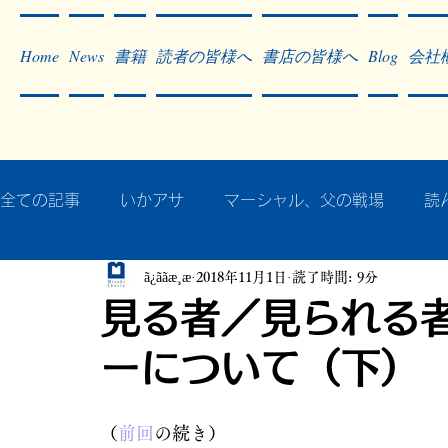
Home
News
書籍
読者の皆様へ
書店の皆様へ
Blog
会社
全ての記事
いかアサ
マーシャル、父の戦場
読
ã¿ããæ¸æ
2018年11月1日
読了時間: 9分
秘蔵写真200枚でたどるアジア・太平洋戦争
戦争
見る者／見られる
ーについて（下）
作った本・作っている本
記事掲載・広告
病気
（
前回
の続き）