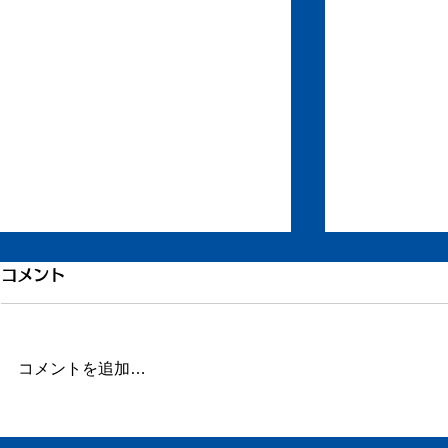
引き続き倦怠感
倦怠感が少
コメント
またしばらく更新が滞りました。
昨日今日くら
この数日、倦怠感があったり、急
が強く身体が
に明け方に高熱が出たり、ちょっ
じ。 ここの
コメントを追加…
とだけ参ってました。 本当はこ
ていたステロ
ういうときこそブログや日記を書
たので、その
くべきなのかもしれません。 体
か。 身体に