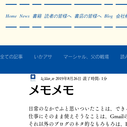
Home
News
書籍
読者の皆様へ
書店の皆様へ
Blog
会社
全ての記事
いかアサ
マーシャル、父の戦場
読
ã¿ããæ¸æ
2019年8月26日
読了時間: 1分
秘蔵写真200枚でたどるアジア・太平洋戦争
戦争
メモメモ
作った本・作っている本
記事掲載・広告
病気
日常のなかでふと思いついたことは、でき
仕事にそのまま使えそうなことは、Gmai
それ以外のブログのネタ的なもろもろは、Eve