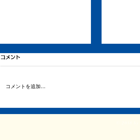
引き続き倦怠感
倦怠感が少
コメント
またしばらく更新が滞りました。
昨日今日くら
この数日、倦怠感があったり、急
が強く身体が
に明け方に高熱が出たり、ちょっ
じ。 ここの
コメントを追加…
とだけ参ってました。 本当はこ
ていたステロ
ういうときこそブログや日記を書
たので、その
くべきなのかもしれません。 体
か。 身体に
調がよくて比較的平穏に過ごせて
に欠ける状態
© 2018 by 
いるときだけでなく、ちょっと具
つらい。 ま
体が悪いときほど、書き残してお
ということで
く...
る時間...