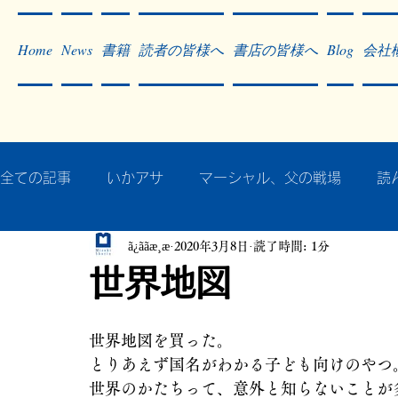
Home
News
書籍
読者の皆様へ
書店の皆様へ
Blog
会社
全ての記事
いかアサ
マーシャル、父の戦場
読
ã¿ããæ¸æ
2020年3月8日
読了時間: 1分
秘蔵写真200枚でたどるアジア・太平洋戦争
戦争
世界地図
作った本・作っている本
記事掲載・広告
病気
世界地図を買った。
とりあえず国名がわかる子ども向けのやつ
世界のかたちって、意外と知らないことが