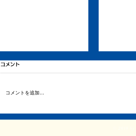
引き続き倦怠感
倦怠感が少
コメント
またしばらく更新が滞りました。
昨日今日くら
この数日、倦怠感があったり、急
が強く身体が
に明け方に高熱が出たり、ちょっ
じ。 ここの
コメントを追加…
とだけ参ってました。 本当はこ
ていたステロ
ういうときこそブログや日記を書
たので、その
くべきなのかもしれません。 体
か。 身体に
調がよくて比較的平穏に過ごせて
に欠ける状態
© 2018 by 
いるときだけでなく、ちょっと具
つらい。 ま