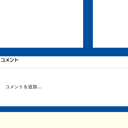
もう一度ちからを
退院してい
コメント
ずいぶん更新が滞りました。 ま
昨日、退院し
だ長い文章を書く余力がありませ
す。 ただし
ん。 ただ自宅に戻り、療養して
ず、吐き気、
コメントを追加…
います。 どうか見守ってくださ
苦しんでいま
い。 ふたたび仕事をしたり、み
ちどれかひと
なと会ったりする力を取り戻せま
れるといいの
すように。
日も仕事を再
© 2018 by 
再起動にはほ
で横になって