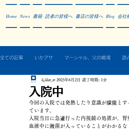
Home
News
書籍
読者の皆様へ
書店の皆様へ
Blog
会社
全ての記事
いかアサ
マーシャル、父の戦場
読
ã¿ããæ¸æ
2023年6月2日
読了時間: 1分
秘蔵写真200枚でたどるアジア・太平洋戦争
戦争
入院中
今回の入院では発熱したり意識が朦朧とす
作った本・作っている本
記事掲載・広告
病気
ています。
入院当日に急遽行った内視鏡の処置が、胃
血液中に黴菌が入っていることがわかるな