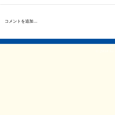
またしばらく更新が滞りました。
昨日今日くら
この数日、倦怠感があったり、急
が強く身体が
に明け方に高熱が出たり、ちょっ
じ。 ここの
コメントを追加…
とだけ参ってました。 本当はこ
ていたステロ
ういうときこそブログや日記を書
たので、その
くべきなのかもしれません。 体
か。 身体に
調がよくて比較的平穏に過ごせて
に欠ける状態
© 2018 by 
いるときだけでなく、ちょっと具
つらい。 ま
体が悪いときほど、書き残してお
ということで
く...
る時間...