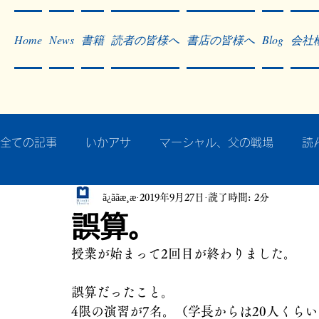
Home
News
書籍
読者の皆様へ
書店の皆様へ
Blog
会社
全ての記事
いかアサ
マーシャル、父の戦場
読
ã¿ããæ¸æ
2019年9月27日
読了時間: 2分
秘蔵写真200枚でたどるアジア・太平洋戦争
戦争
誤算。
授業が始まって2回目が終わりました。
作った本・作っている本
記事掲載・広告
病気
誤算だったこと。
4限の演習が7名。（学長からは20人くら