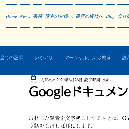
Home
News
書籍
読者の皆様へ
書店の皆様へ
Blog
会社
全ての記事
いかアサ
マーシャル、父の戦場
読
ã¿ããæ¸æ
2020年6月26日
読了時間: 4分
秘蔵写真200枚でたどるアジア・太平洋戦争
戦争
Googleドキュメ
作った本・作っている本
記事掲載・広告
病気
取材した録音を文字起こしするときに、Go
う話をしばしば耳にします。