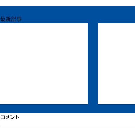
最新記事
もう一度ちからを
打ち合わせ
コメント
ずいぶん更新が滞りました。 ま
今日はデザイ