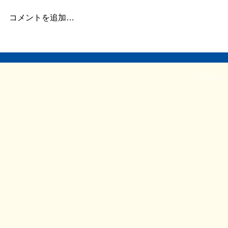
だ長い文章を書く余力がありませ
せ。 ①『戦
ん。 ただ自宅に戻り、療養して
号の装丁 ②
コメントを追加…
います。 どうか見守ってくださ
ト ③新企画
い。 ふたたび仕事をしたり、み
依頼。2時間
なと会ったりする力を取り戻せま
入る。 やは
すように。
前に進めるの
© 2018 by 
特に今回は思
がふたつあって