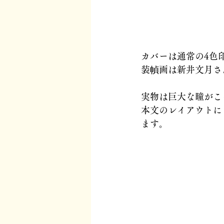
カバーは通常の4色
装幀画は新井文月さ
実物は巨大な瞳がこ
本文のレイアウトに
ます。