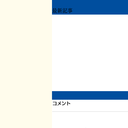
最新記事
1200件目、書いている本の
コメント
こと
このエントリーが1200件目とな