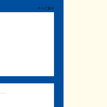
すべて表示
まず書き上げる
、みずき書林の通常の編集業
同時進行で、自分の本の執筆