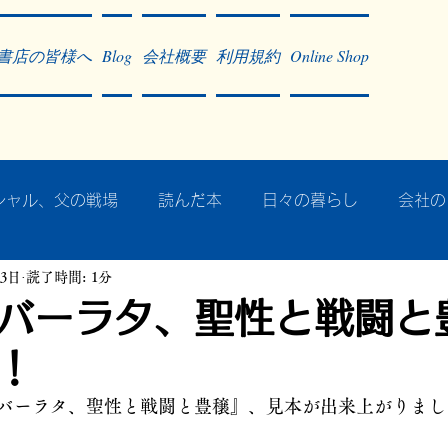
書店の皆様へ
Blog
会社概要
利用規約
Online Shop
シャル、父の戦場
読んだ本
日々の暮らし
会社の
23日
読了時間: 1分
ア・太平洋戦争
戦争社会学研究
民族曼陀羅 中國大陸
バーラタ、聖性と戦闘と
！
記事掲載・広告
病気のこと
クリーム
往復書簡
バーラタ、聖性と戦闘と豊穣』、見本が出来上がりまし