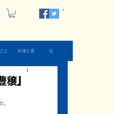
こと
料理と酒
豊穣』
た。