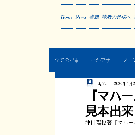
Home
News
書籍
読者の皆様へ
全ての記事
いかアサ
マー
ã¿ããæ¸æ
2020年4月
秘蔵写真200枚でたどるアジ
『マハー
見本出来
作った本・作っている本
沖田瑞穂著『マハー