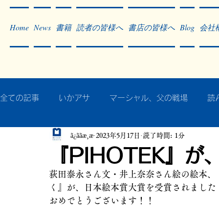
Home
News
書籍
読者の皆様へ
書店の皆様へ
Blog
会社
全ての記事
いかアサ
マーシャル、父の戦場
読
ã¿ããæ¸æ
2023年5月17日
読了時間: 1分
秘蔵写真200枚でたどるアジア・太平洋戦争
戦争
『PIHOTEK』
荻田泰永さん文・井上奈奈さん絵の絵本、『
作った本・作っている本
記事掲載・広告
病気
く』が、日本絵本賞大賞を受賞されました
おめでとうございます！！