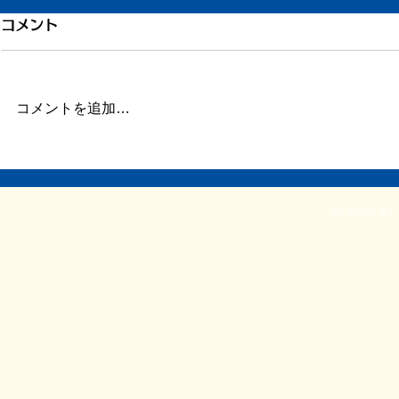
コメント
コメントを追加…
ここ最近の
それでも人生にイエスと言う
© 2018 by 