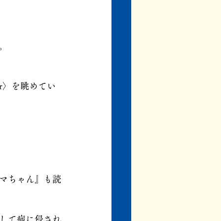
。
er〉を眺めてい
マちゃん』も読
して病に侵され