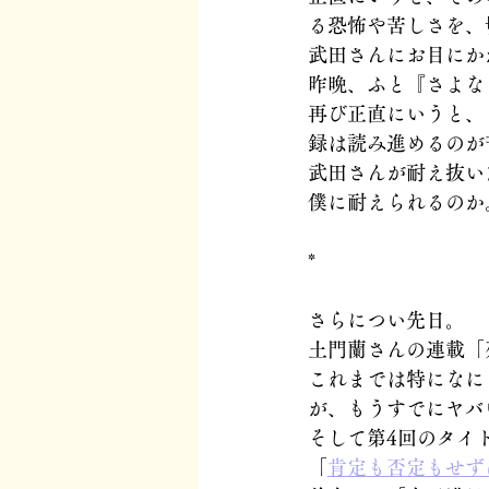
る恐怖や苦しさを、
武田さんにお目にか
昨晩、ふと『さよな
再び正直にいうと、
録は読み進めるのが
武田さんが耐え抜い
僕に耐えられるのか
*
さらについ先日。
土門蘭さんの連載「
これまでは特になに
が、もうすでにヤバ
そして第4回のタイ
「
肯定も否定もせず