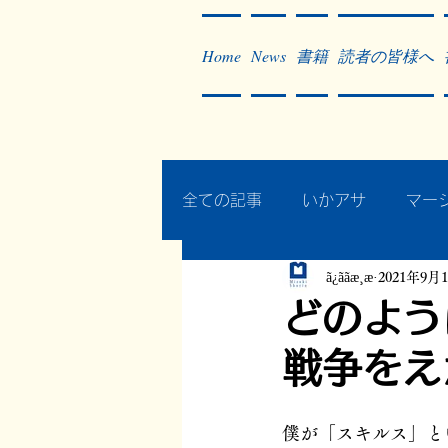
Home
News
書籍
読者の皆様へ
全ての記事
いかアサ
マー
ã¿ããæ¸æ
2021年9月
秘蔵写真200枚でたどるアジ
どのよう
戦争をえ
作った本・作っている本
僕が「スキルス」と