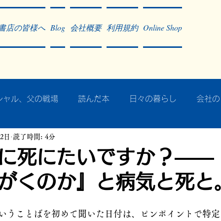
書店の皆様へ
Blog
会社概要
利用規約
Online Shop
シャル、父の戦場
読んだ本
日々の暮らし
会社の
12日
読了時間: 4分
ア・太平洋戦争
戦争社会学研究
民族曼陀羅 中國大陸
に死にたいですか？――
がくのか』と病気と死と
記事掲載・広告
病気のこと
クリーム
往復書簡
いうことばを初めて聞いた日付は、ピンポイントで特定