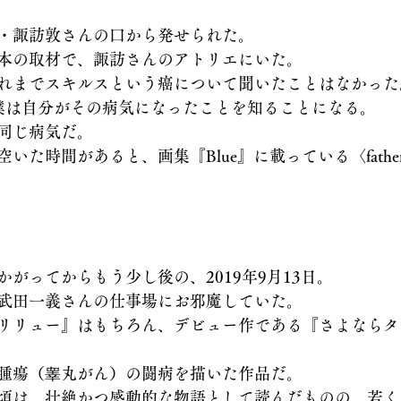
・諏訪敦さんの口から発せられた。
本の取材で、諏訪さんのアトリエにいた。
れまでスキルスという癌について聞いたことはなかった
僕は自分がその病気になったことを知ることになる。
同じ病気だ。
いた時間があると、画集『Blue』に載っている〈fath
がってからもう少し後の、2019年9月13日。
武田一義さんの仕事場にお邪魔していた。
リリュー』はもちろん、デビュー作である『さよならタ
腫瘍（睾丸がん）の闘病を描いた作品だ。
頃は、壮絶かつ感動的な物語として読んだものの、若く