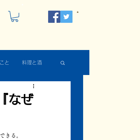
こと
料理と酒
『なぜ
。
できる。