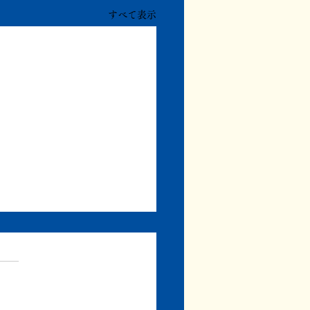
すべて表示
まず書き上げる
、みずき書林の通常の編集業
同時進行で、自分の本の執筆
ています。 たったいま、そ