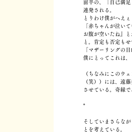
前半の、「自己満足
連発される。
とりわけ僕がへえぇ
「赤ちゃんが泣いて
お腹が空いたね』と
と。肯定も否定もせ
「マザーリングの目
僕にとってこれは、
（ちなみにこのウェ
（笑））には、遠藤
させている。奇縁で
*
そしていまさらなが
とを考えている。