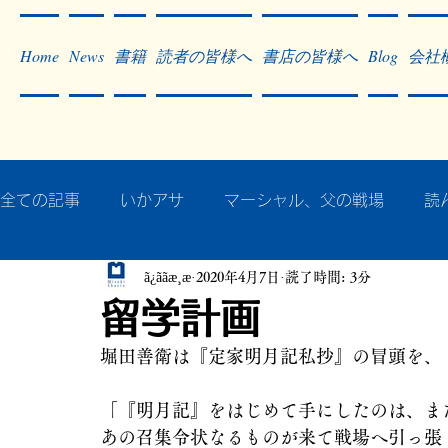
Home
News
書籍
読者の皆様へ
書店の皆様へ
Blog
会社
全ての記事
いかアサ
マーシャル、父の戦場
読
ã¿ããæ¸æ
2020年4月7日
読了時間: 3分
秘蔵写真200枚でたどるアジア・太平洋戦争
戦争
留学計画
堀田善衛は『定家明月記私抄』の冒頭を、
作った本・作っている本
記事掲載・広告
病気
「『明月記』をはじめて手にしたのは、ま
あの召集令状なるものが来て戦場へ引っ張