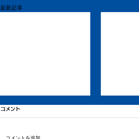
最新記事
引き続き倦怠感
倦怠感が少
コメント
またしばらく更新が滞りました。
昨日今日くら
この数日、倦怠感があったり、急
が強く身体が
に明け方に高熱が出たり、ちょっ
じ。 ここの
コメントを追加…