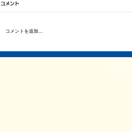
1200件目、書いている本の
コメント
こと
このエントリーが1200件目とな
コメントを追加…
ります。 ここまで約5年間。
1825日が経過しました。 そのう
ちの1200日分ブログを書いたと
『わたしは
いうことになるので、やはり3日
の本
のうち2日書き続けた、という感
© 2018 by 
じでしょうか。 本当はもっと頻
繁に更新したかったけど、現実的
には2/3でも十分としなくて...