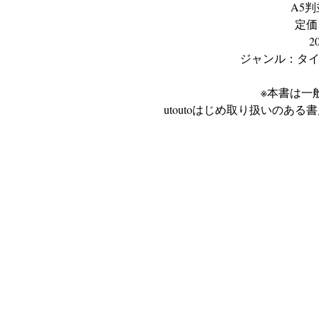
A5
タイムトラベラ
定価
下北
2
トークあり、トラ
ジャンル：タイ
パスポート
※本書は一
utoutoはじめ取り扱いのあ
© 2018 by 