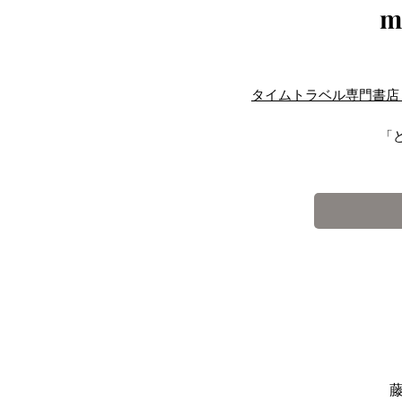
m
タイムトラベル専門書店 ut
「
「ど
「どう
白
リモ
〈議題1 クラ
〈議題2
〈議題3 も
運
待