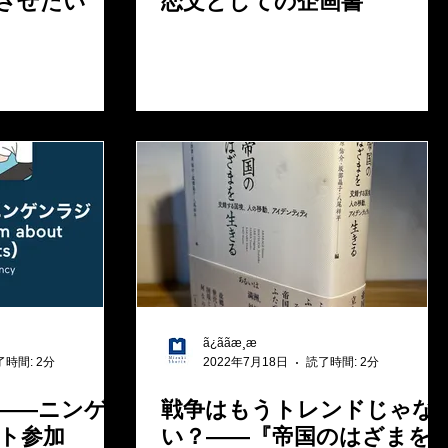
させたい
恋文としての企画書
ã¿ããæ¸æ
了時間: 2分
2022年7月18日
読了時間: 2分
――ニンゲ
戦争はもうトレンドじゃな
ト参加
い？――『帝国のはざまを