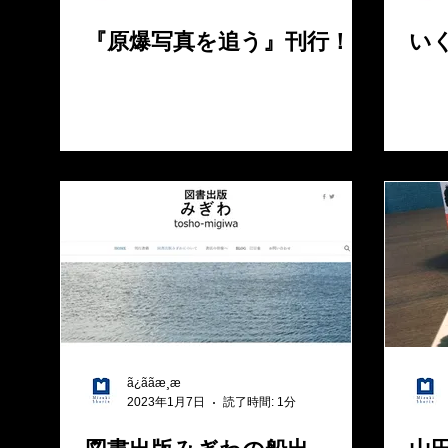
『原爆写真を追う』刊行！
い
ã¿ããæ¸æ
2023年1月7日
読了時間: 1分