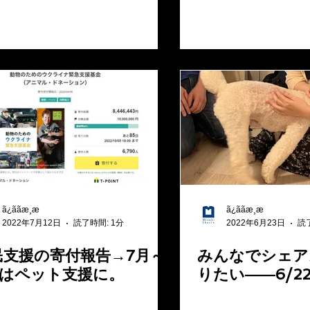
ã¿ããæ¸æ
ã¿ããæ¸æ
2022年7月12日
読了時間: 1分
2022年6月23日
読
民支援の寄付報告→7月～
みんなでシェア
月はペット支援に。
りたい――6/2