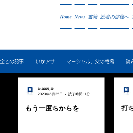
Home
News
書籍
読者の皆様へ
全ての記事
いかアサ
マーシャル、父の戦場
読
秘蔵写真200枚でたどるアジア・太平洋戦争
戦争社
ã¿ããæ¸æ
2023年6月25日
読了時間: 1分
もう一度ちからを
打
作った本・作っている本
記事掲載・広告
病気