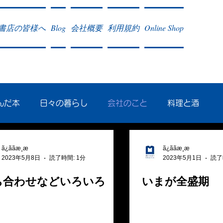
書店の皆様へ
Blog
会社概要
利用規約
Online Shop
んだ本
日々の暮らし
会社のこと
料理と酒
会学研究
民族曼陀羅 中國大陸
ã¿ããæ¸æ
ã¿ããæ¸æ
2023年5月8日
読了時間: 1分
2023年5月1日
読了
ち合わせなどいろいろ
いまが全盛期
のこと
クリーム
往復書簡