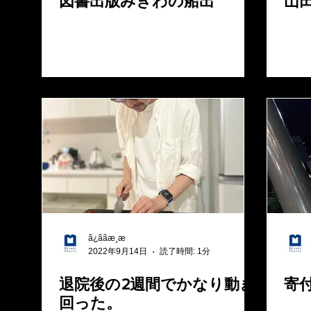
図書出版みぎわの船出
山
ã¿ããæ¸æ
2022年9月14日
読了時間: 1分
退院後の2週間でかなり動き
寄
回った。