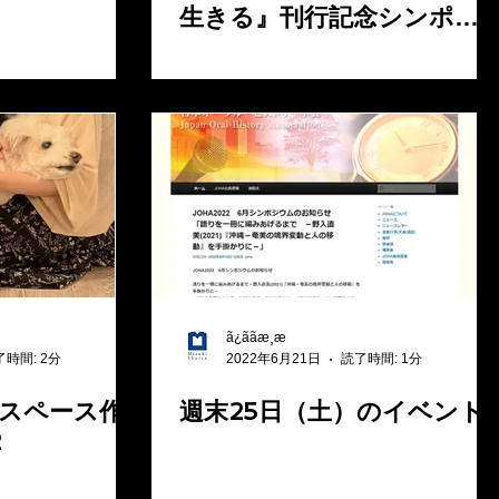
⽣きる』刊行記念シンポ開
催
ã¿ããæ¸æ
了時間: 2分
2022年6月21日
読了時間: 1分
スペース作
週末25日（土）のイベント
2