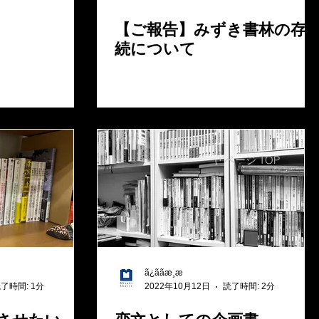
【ご報告】みずき書林の存
続について
ページ TOP
ã¿ããæ¸æ
了時間: 1分
2022年10月12日
読了時間: 2分