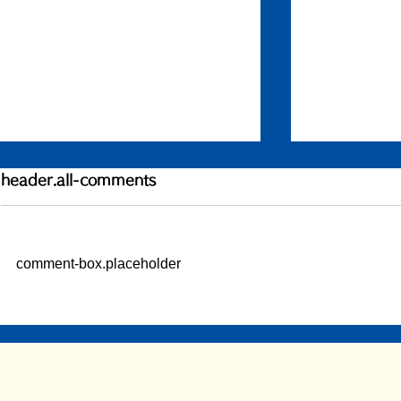
1200件目、書いている本の
header.all-comments
こと
このエントリーが1200件目とな
comment-box.placeholder
ります。 ここまで約5年間。
1825日が経過しました。 そのう
ちの1200日分ブログを書いたと
『わたしは
いうことになるので、やはり3日
の本
のうち2日書き続けた、という感
© 2018 by 
じでしょうか。 本当はもっと頻