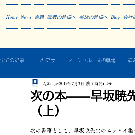
Home
News
書籍
読者の皆様へ
書店の皆様へ
Blog
会社
全ての記事
いかアサ
マーシャル、父の戦場
読
ã¿ããæ¸æ
2019年7月3日
読了時間: 2分
秘蔵写真200枚でたどるアジア・太平洋戦争
戦争
次の本――早坂暁
（上）
作った本・作っている本
記事掲載・広告
病気
次の書籍として、早坂暁先生のエッセイ集